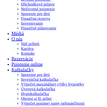
Dôchodkové piliere
Neživotné poistenie
Sporenie pre deti
Finančná rezerva
Investovanie
Finančné plánovanie
Médiá
O nás
Náš príbeh
Kariéra
Kontakt
Rezervácie
Poistenie online
Kalkulačky
Sporenie pre deti
Investičná kalkulačka
Výpočet maximálnej výšky hypotéky
Úverová kalkulačka
Hypokalkulačka
Otestuj si II. pilier
Výpočet poistnej sumy nehnuteľnosti