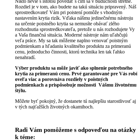
Nikto nevie s istotou povedať s čím sa v budúcnosti stretne.
Rozdiel je v tom, ako budete na takú situáciu pripravený. Náš
sprostredkovateľ Vám pri poistení pomôže s vhodným
nastavením krytia rizík. Vďaka nášmu jedinečnému nástroju
na určenie poistného krytia sa nemusíte obávať zlého
rozhodnutia sprostredkovateľa, pretože u nás rozhodujete Vy
a Vaša finančná situácia. Moderné nástroje nám uľahčujú
veľa práce. My sa tak môžeme naplno venovať poistným
podmienkam a hľadaniu kvalitného produktu za primeranú
cenu, jednoducho činnosti, ktorú technika len tak ľahko
nenahradí.
Výber produktu sa môže javiť ako splnenie potrebného
krytia za primeranú cenu.
Prvé garantované pre Vás robí
oveľa viac a porovnáva rozdiely v poistných
podmienkach a prispôsobuje možnosti Vášmu životnému
štýlu.
Môžete byť pokojný, že dostanete tú najlepšiu starostlivosť aj
v tých najťažších životných okamihoch.
Radi Vám pomôžeme s odpoveďou na otázky
k téme: