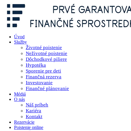
Úvod
Služby
Životné poistenie
Neživotné poistenie
Dôchodkové piliere
Hypotéka
Sporenie pre deti
Finančná rezerva
Investovanie
Finančné plánovanie
Médiá
O nás
Náš príbeh
Kariéra
Kontakt
Rezervácie
Poistenie online