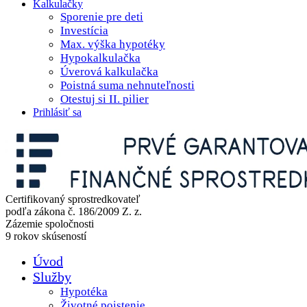
Kalkulačky
Sporenie pre deti
Investícia
Max. výška hypotéky
Hypokalkulačka
Úverová kalkulačka
Poistná suma nehnuteľnosti
Otestuj si II. pilier
Prihlásiť sa
Certifikovaný sprostredkovateľ
podľa zákona č. 186/2009 Z. z.
Zázemie spoločnosti
9 rokov skúseností
Úvod
Služby
Hypotéka
Životné poistenie