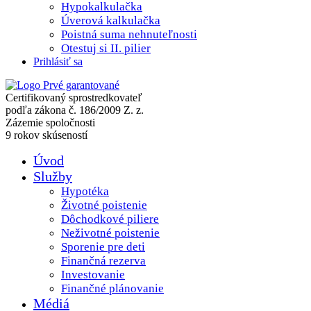
Hypokalkulačka
Úverová kalkulačka
Poistná suma nehnuteľnosti
Otestuj si II. pilier
Prihlásiť sa
Certifikovaný sprostredkovateľ
podľa zákona č. 186/2009 Z. z.
Zázemie spoločnosti
9 rokov skúseností
Úvod
Služby
Hypotéka
Životné poistenie
Dôchodkové piliere
Neživotné poistenie
Sporenie pre deti
Finančná rezerva
Investovanie
Finančné plánovanie
Médiá