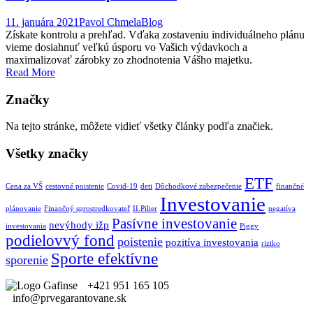
11. januára 2021
Pavol Chmela
Blog
Získate kontrolu a prehľad. Vďaka zostaveniu individuálneho plánu
vieme dosiahnuť veľkú úsporu vo Vašich výdavkoch a
maximalizovať zárobky zo zhodnotenia Vášho majetku.
Read More
Značky
Na tejto stránke, môžete vidieť všetky články podľa značiek.
Všetky značky
ETF
Cena za VŠ
cestovné poistenie
Covid-19
deti
Dôchodkové zabezpečenie
finančné
Investovanie
plánovanie
Finančný sprostredkovateľ
II.Pilier
negatíva
Pasívne investovanie
nevýhody ižp
investovania
Piggy
podielovvý fond
poistenie
pozitíva investovania
riziko
Sporte efektívne
sporenie
+421 951 165 105
info@prvegarantovane.sk