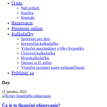
O nás
Náš príbeh
Kariéra
Kontakt
Rezervácie
Poistenie online
Kalkulačky
Sporenie pre deti
Investičná kalkulačka
Výpočet maximálnej výšky hypotéky
Úverová kalkulačka
Hypokalkulačka
Otestuj si II. pilier
Výpočet poistnej sumy nehnuteľnosti
Prihlásiť sa
Day
11 januára, 2021
Čo je to finančné plánovanie?