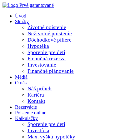
Úvod
Služby
Životné poistenie
Neživotné poistenie
Dôchodkové piliere
Hypotéka
Sporenie pre deti
Finančná rezerva
Investovanie
Finančné plánovanie
Médiá
O nás
Náš príbeh
Kariéra
Kontakt
Rezervácie
Poistenie online
Kalkulačky
Sporenie pre deti
Investícia
Max. výška hypotéky