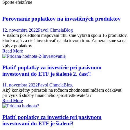
Sporte efektívne
Porovnanie poplatkov na investičných produktov
12. novembra 2022
Pavol Chmela
Blog
V našom poslednom mapovaní trhu sme vybrali spolu 16 produktov,
ktoré majú za cieľ investovať na akciovom trhu. Zamerali sme sa na
vplyv poplatkov.
Read More
Platiť poplatky za investície pri pasívnom
investovaní do ETF je šialené 2. časť!
11. novembra 2022
Pavol Chmela
Blog
Aký konkrétny prírastok na ročnom zhodnotení môžem očakávať
pri využití služby finančného sprostredkovateľa?
Read More
Platiť poplatky za investície pri pasívnom
investovaní do ETF je šialené!