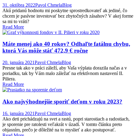
31. októbra 2022
Pavol Chmela
Blog
Akú pridanú hodnotu mi poskytne sprostredkovateľ ak jediné, čo
chcem je pasívne investovať bez zbytočných zásahov? V akej forme
sa mi to vráti?
Read More
Máte menej ako 40 rokov? Odhaľte fatálnu chybu,
ktorá Vás môže stáť 472,9 € ročne
20. januára 2021
Pavol Chmela
Blog
Presne tak ako v práci záleží, aby Vaša výplata dorazila načas a v
poriadku, tak by Vám malo záležať na efektívnom nastavení II.
Piliera.
Read More
Ako najvýhodnejšie sporiť deťom v roku 2023?
16. januára 2021
Pavol Chmela
Blog
Ako deti prichádzajú na svet a rastú, popri starostiach a radostiach,
je sporenie pre ratolesti veľakrát v úzadí. V tomto článku preto
objasním, prečo je dôležité na to myslieť a ako postupovať.
Read More