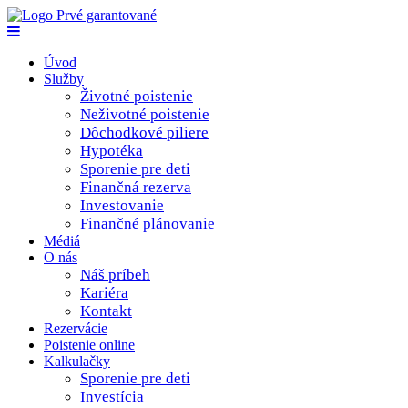
Úvod
Služby
Životné poistenie
Neživotné poistenie
Dôchodkové piliere
Hypotéka
Sporenie pre deti
Finančná rezerva
Investovanie
Finančné plánovanie
Médiá
O nás
Náš príbeh
Kariéra
Kontakt
Rezervácie
Poistenie online
Kalkulačky
Sporenie pre deti
Investícia