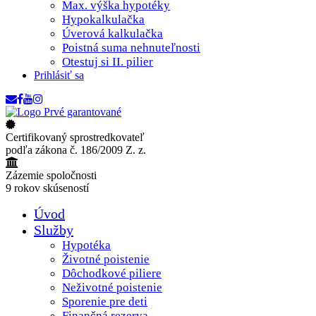
Max. výška hypotéky
Hypokalkulačka
Úverová kalkulačka
Poistná suma nehnuteľnosti
Otestuj si II. pilier
Prihlásiť sa
Certifikovaný sprostredkovateľ
podľa zákona č. 186/2009 Z. z.
Zázemie spoločnosti
9 rokov skúseností
Úvod
Služby
Hypotéka
Životné poistenie
Dôchodkové piliere
Neživotné poistenie
Sporenie pre deti
Finančná rezerva