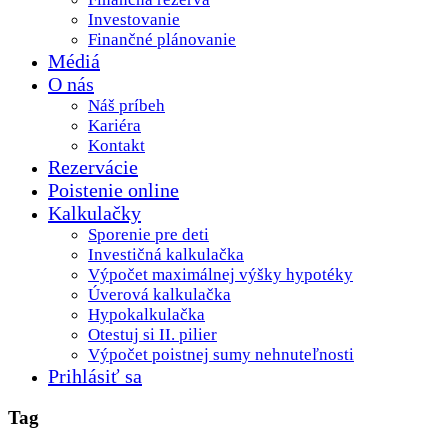
Investovanie
Finančné plánovanie
Médiá
O nás
Náš príbeh
Kariéra
Kontakt
Rezervácie
Poistenie online
Kalkulačky
Sporenie pre deti
Investičná kalkulačka
Výpočet maximálnej výšky hypotéky
Úverová kalkulačka
Hypokalkulačka
Otestuj si II. pilier
Výpočet poistnej sumy nehnuteľnosti
Prihlásiť sa
Tag